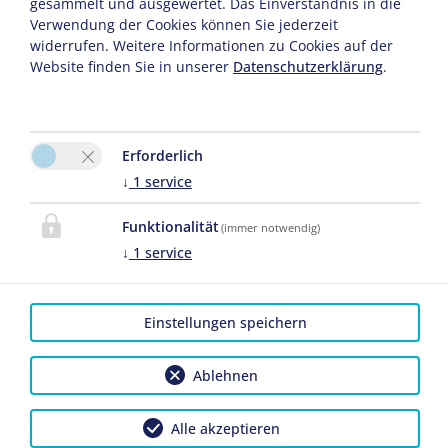
gesammelt und ausgewertet. Das Einverständnis in die
Verwendung der Cookies können Sie jederzeit
widerrufen. Weitere Informationen zu Cookies auf der
KONTAKT
Website finden Sie in unserer
Datenschutzerklärung
.
Frankenhof Scharnitz
Anneliese Glas
Innsbruckerstrasse 2
Bitte aktivieren Sie in den
6108 Scharnitz
Cookie Einstellungen die
Erforderlich
Option "Funktionalität"
↓
1
service
für die korrekte Map-
Tel.:
0043 5213 5212
Darstellung
Funktionalität
Mobil:
0664-88716588
(immer notwendig)
Fax: +43 5213 5212
↓
1
service
Cookie Einstellungen
E-Mail:
info@pension-
Einstellungen speichern
frankenhof.at
LINKS
Ablehnen
Alle akzeptieren
Impressum
|
Datenschutz
|
Reiseversicherungsvertrag widerrufen
|