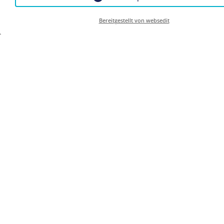
Bereitgestellt von websedit
Panoramen powered by
Panorama3d.at
KONTAKT
Frankenhof Scharnitz
Anneliese Glas
Innsbruckerstrasse 2
Bitte aktivieren Sie in den
6108 Scharnitz
Cookie Einstellungen die
Option "Funktionalität"