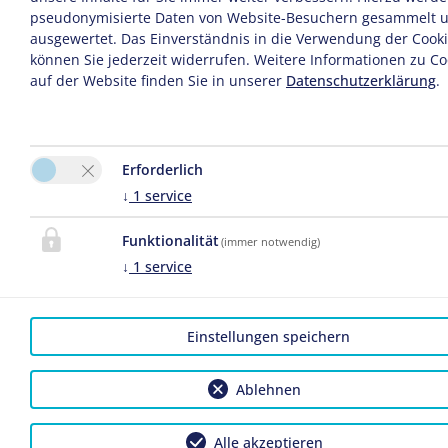
"Morgenstund hat Gold im Mund", bei unserem
pseudonymisierte Daten von Website-Besuchern gesammelt 
reichhaltigen und geschmackvollen Frühstücksbuffet
ausgewertet. Das Einverständnis in die Verwendung der Cook
starten Sie ideal in den Urlaubstag.
können Sie jederzeit widerrufen. Weitere Informationen zu Co
auf der Website finden Sie in unserer
Datenschutzerklärung
.
Ob Sommer oder Winter, zu zweit oder mit der ganzen
Familie - bei uns sind Sie richtig!
Erforderlich
Wir freuen uns auf Sie!
↓
1
service
Ihre Familie Glas
Funktionalität
(immer notwendig)
↓
1
service
Sauna
Sommer
Winter
Galerie
Bewertung
Anreise
Einstellungen speichern
Ablehnen
Alle akzeptieren