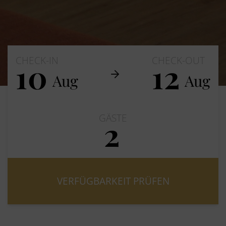
CHECK-IN
CHECK-OUT
10
12
Aug
Aug
GÄSTE
2
Erwachsene
Kinder